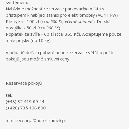
systémem.
Nabízíme možnost rezervace parkovacího místa s
přístupem k nabíjecí stanici pro elektromobily (AC 11 kW).
Přistýlka - 100 zł (
cca. 600 Kč, včetně snídaně
). Dětská
postýlka - 50 zł (
cca 300 Kč
).
Poplatek za zvíře - 60 zł (cca. 365 Kč). Akceptujeme pouze
malé pejsky (do 10 kg).
V případě delších pobytů nebo rezervace většího počtu
pokojů jsou možné smluvní ceny.
Rezervace pokojů:
tel.:
(+48) 32 419 69 44
(+420) 735 198 890
mail: recepcja@hotel-zamek.pl