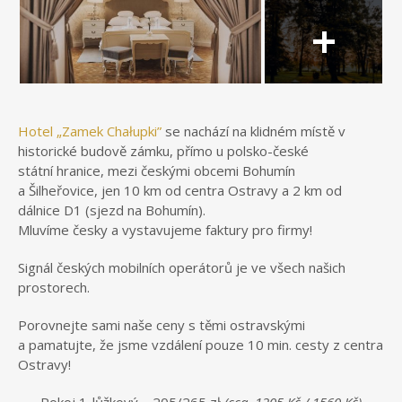
Hotel „Zamek Chałupki”
se nachází na klidném místě v
historické budově zámku, přímo u polsko-české
státní hranice, mezi českými obcemi Bohumín
a Šilheřovice, jen 10 km od centra Ostravy a 2 km od
dálnice D1 (sjezd na Bohumín).
Mluvíme česky a vystavujeme faktury pro firmy!
Signál českých mobilních operátorů je ve všech našich
prostorech.
Porovnejte sami naše ceny s těmi ostravskými
a pamatujte, že jsme vzdálení pouze 10 min. cesty z centra
Ostravy!
Pokoj 1-lůžkový – 205/265 zł
(cca. 1205 Kč / 1560 Kč)